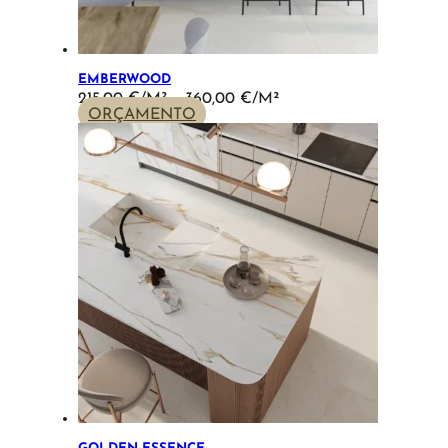
EMBERWOOD
PRICE
215,00
€
–
360,00
€
RANGE:
ORÇAMENTO
215,00 €
THROUGH
360,00 €