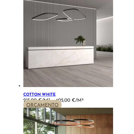
THROUGH
405,00 €
COTTON WHITE
PRICE
215,00
€
–
405,00
€
RANGE:
ORÇAMENTO
215,00 €
THROUGH
405,00 €