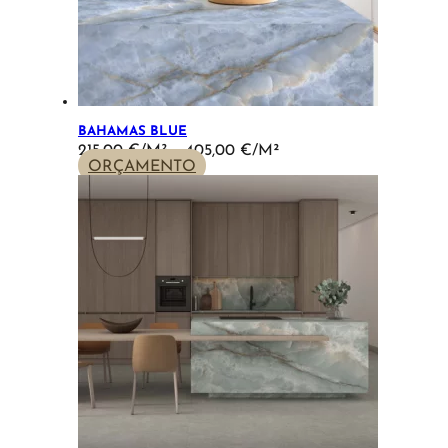
BAHAMAS BLUE
PRICE
215,00
€
–
405,00
€
RANGE:
ORÇAMENTO
215,00 €
THROUGH
405,00 €