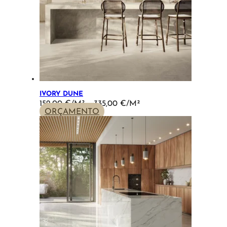
IVORY DUNE
PRICE
152,00
€
–
335,00
€
RANGE:
ORÇAMENTO
152,00 €
THROUGH
335,00 €