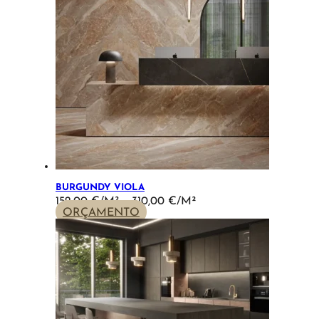
BURGUNDY VIOLA
PRICE
152,00
€
–
310,00
€
RANGE:
ORÇAMENTO
152,00 €
THROUGH
310,00 €