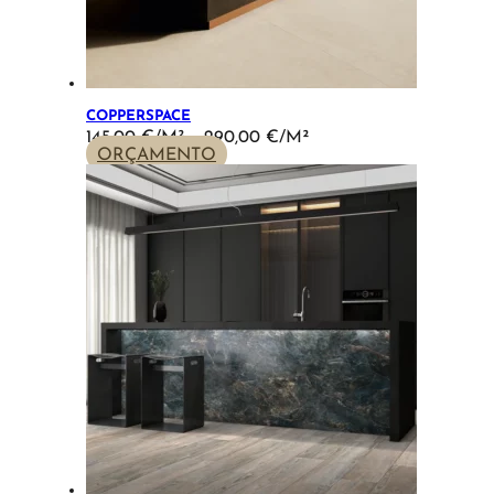
COPPERSPACE
PRICE
145,00
€
–
290,00
€
RANGE:
ORÇAMENTO
145,00 €
THROUGH
290,00 €