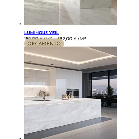
LUMINOUS VEIL
PRICE
152,00
€
–
382,00
€
RANGE:
ORÇAMENTO
152,00 €
THROUGH
382,00 €