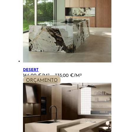
DESERT
PRICE
166,00
€
–
335,00
€
RANGE:
ORÇAMENTO
166,00 €
THROUGH
335,00 €