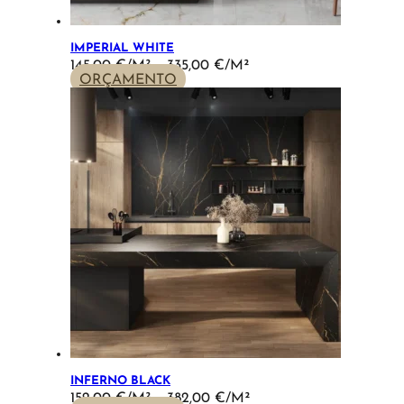
IMPERIAL WHITE
PRICE
145,00
€
–
335,00
€
RANGE:
ORÇAMENTO
145,00 €
THROUGH
335,00 €
INFERNO BLACK
PRICE
152,00
€
–
382,00
€