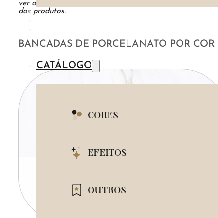
ver o catálogo completo, abaixo estão todos os gráficos
MADEIRA
dos produtos.
AZUL
PEDRA
BANCADAS DE PORCELANATO POR COR
METAL
CATÁLOGO
CORES
BRANCO
EFEITOS
COLEÇÃO
BEGE
MARMORIZADO
OUTROS
BRANCO
CINZA
CIMENTO QUEIMADO
PRETO