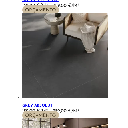
GOLDEN ESSENCE
PRICE
152,00
€
–
359,00
€
RANGE:
ORÇAMENTO
152,00 €
THROUGH
359,00 €
GREY ABSOLUT
PRICE
152,00
€
–
359,00
€
RANGE:
ORÇAMENTO
152,00 €
THROUGH