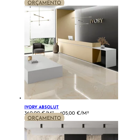
RANGE:
ORÇAMENTO
152,00 €
THROUGH
382,00 €
IVORY ABSOLUT
PRICE
360,00
€
–
405,00
€
RANGE:
ORÇAMENTO
360,00 €
THROUGH
405,00 €