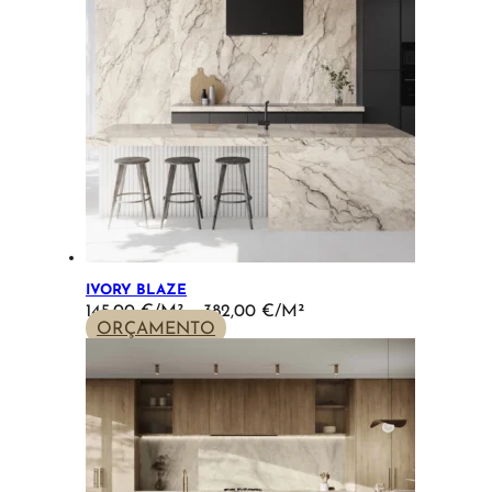
IVORY BLAZE
PRICE
145,00
€
–
382,00
€
RANGE:
ORÇAMENTO
145,00 €
THROUGH
382,00 €