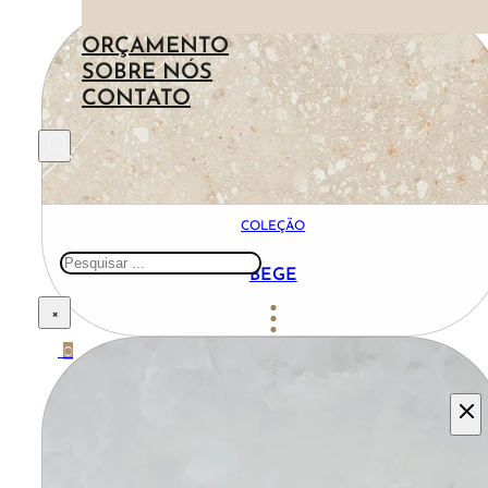
ILHAS
MADEIRA
ORÇAMENTO
AZUL
SOBRE NÓS
PEDRA
CONTATO
METAL
COLEÇÃO
Pesquisar
BEGE
×
0