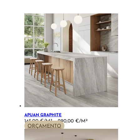
APUAN GRAPHITE
PRICE
145,00
€
–
290,00
€
RANGE:
ORÇAMENTO
145,00 €
THROUGH