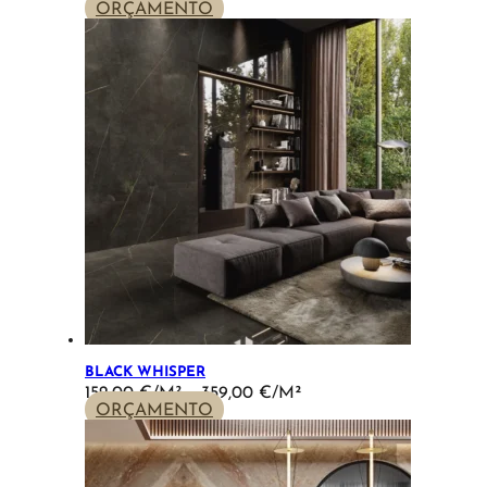
RANGE:
ORÇAMENTO
152,00 €
THROUGH
359,00 €
BLACK WHISPER
PRICE
152,00
€
–
359,00
€
RANGE:
ORÇAMENTO
152,00 €
THROUGH
359,00 €