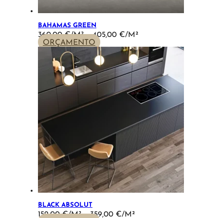
BAHAMAS GREEN
PRICE
360,00
€
–
405,00
€
RANGE:
ORÇAMENTO
360,00 €
THROUGH
405,00 €
BLACK ABSOLUT
PRICE
152,00
€
–
359,00
€