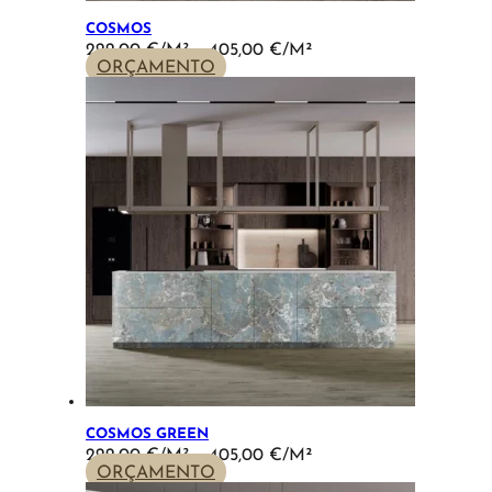
COSMOS
PRICE
222,00
€
–
405,00
€
RANGE:
ORÇAMENTO
222,00 €
THROUGH
405,00 €
COSMOS GREEN
PRICE
222,00
€
–
405,00
€
RANGE:
ORÇAMENTO
222,00 €