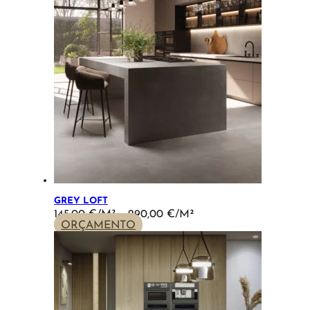
359,00 €
GREY LOFT
PRICE
145,00
€
–
290,00
€
RANGE:
ORÇAMENTO
145,00 €
THROUGH
290,00 €