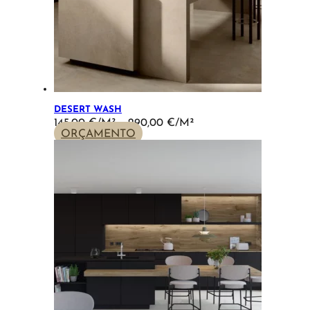
DESERT WASH
PRICE
145,00
€
–
290,00
€
RANGE:
ORÇAMENTO
145,00 €
THROUGH
290,00 €