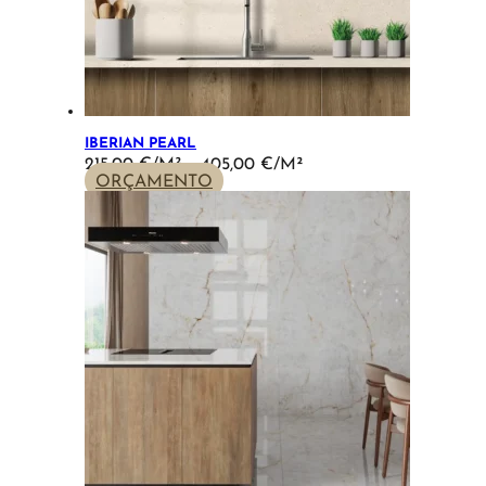
IBERIAN PEARL
PRICE
215,00
€
–
405,00
€
RANGE:
ORÇAMENTO
215,00 €
THROUGH
405,00 €