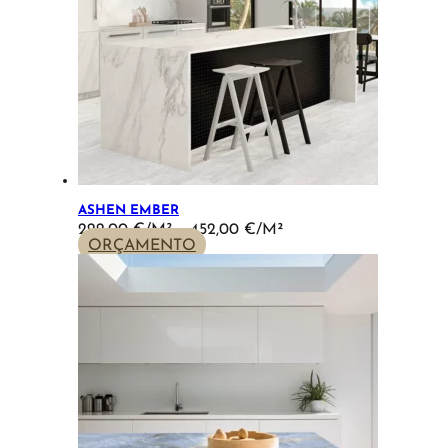
ASHEN EMBER
PRICE
222,00
€
–
452,00
€
RANGE:
ORÇAMENTO
222,00 €
THROUGH
452,00 €