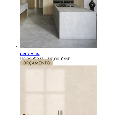
GREY VEIN
PRICE
152,00
€
–
310,00
€
RANGE:
ORÇAMENTO
152,00 €
THROUGH
310,00 €