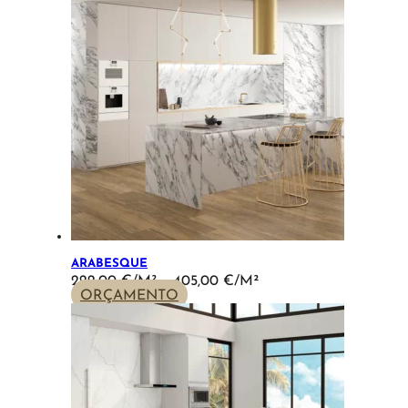
290,00 €
ARABESQUE
PRICE
222,00
€
–
405,00
€
RANGE:
ORÇAMENTO
222,00 €
THROUGH
405,00 €