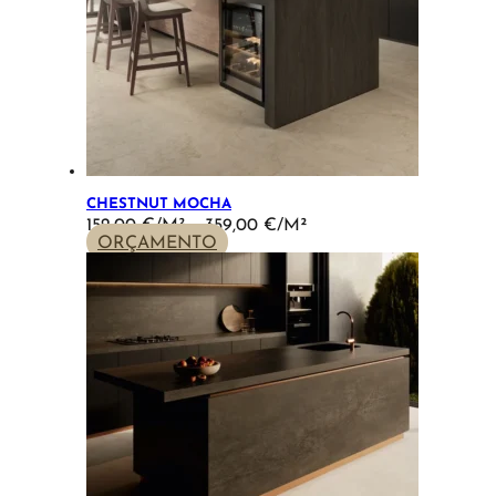
CHESTNUT MOCHA
PRICE
152,00
€
–
359,00
€
RANGE:
ORÇAMENTO
152,00 €
THROUGH
359,00 €