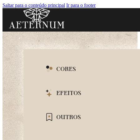
Saltar para o conteúdo principal
Ir para o footer
CORES
BRANCO
EFEITOS
BEGE
MARMORIZADO
OUTROS
CINZA
CIMENTO QUEIMA
PRETO
ILHAS