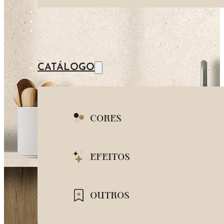
MADEIRA
AZUL
PEDRA
METAL
CATÁLOGO
CORES
BRANCO
EFEITOS
BEGE
MARMORIZADO
OUTROS
CINZA
CIMENTO QUEIMADO
PRETO