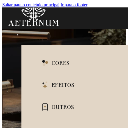
Saltar para o conteúdo principal
Ir para o footer
CORES
BRANCO
EFEITOS
BEGE
MARMORIZADO
OUTROS
CINZA
CIMENTO QUEIMA
PRETO
ILHAS