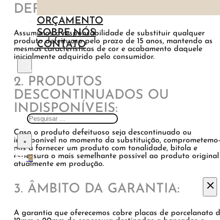
ILHAS
DEFEITUOSO:
MADEIRA
ORÇAMENTO
AZUL
SOBRE NÓS
Assumimos a responsabilidade de substituir qualquer
PEDRA
produto defeituoso pelo prazo de 15 anos, mantendo as
CONTATO
mesmas características de cor e acabamento daquele
inicialmente adquirido pelo consumidor.
METAL
2. PRODUTOS
DESCONTINUADOS OU
INDISPONÍVEIS:
Pesquisar
Caso o produto defeituoso seja descontinuado ou
indisponível no momento da substituição, comprometemo
×
nos a fornecer um produto com tonalidade, bitola e
espessura o mais semelhante possível ao produto original
0
atualmente em produção.
3. ÂMBITO DA GARANTIA:
A garantia que oferecemos cobre placas de porcelanato 