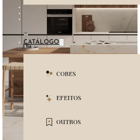
MADEIRA
AZUL
PEDRA
METAL
CATÁLOGO
CORES
BRANCO
EFEITOS
BEGE
MARMORIZADO
OUTROS
CINZA
CIMENTO QUEIMADO
PRETO