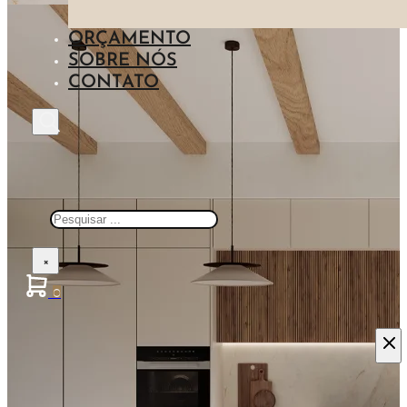
ILHAS
MADEIRA
ORÇAMENTO
AZUL
SOBRE NÓS
PEDRA
CONTATO
METAL
Pesquisar
×
0