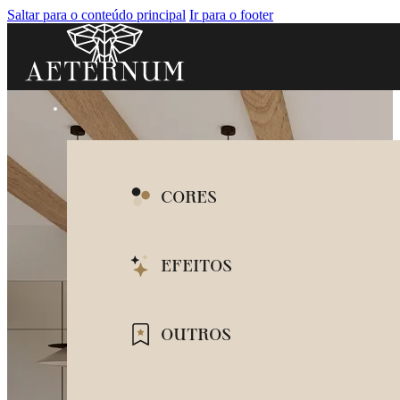
Saltar para o conteúdo principal
Ir para o footer
CORES
BRANCO
EFEITOS
BEGE
MARMORIZADO
OUTROS
CINZA
CIMENTO QUEIMA
PRETO
ILHAS