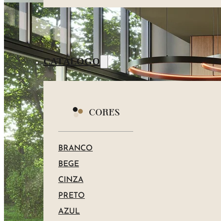
CATÁLOGO
CORES
BRANCO
BEGE
CINZA
PRETO
AZUL