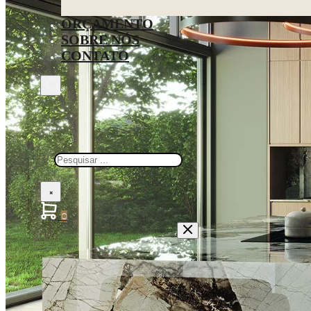
ORÇAMENTO
SOBRE NÓS
CONTATO
Pesquisar
×
0